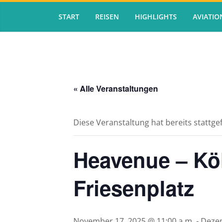
Zum
START
REISEN
HIGHLIGHTS
AVIATIO
Inhalt
springen
« Alle Veranstaltungen
Diese Veranstaltung hat bereits stattg
Heavenue – Kö
Friesenplatz
November 17, 2025 @ 11:00 a.m.
-
Dezem