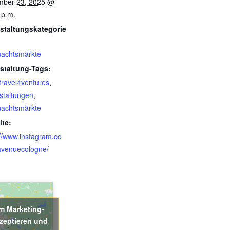
ber 23, 2025 @
 p.m.
staltungskategorie
achtsmärkte
staltung-Tags:
travel4ventures
,
staltungen
,
achtsmärkte
te:
://www.instagram.co
venuecologne/
um Marketing-
zeptieren und
„Iframe